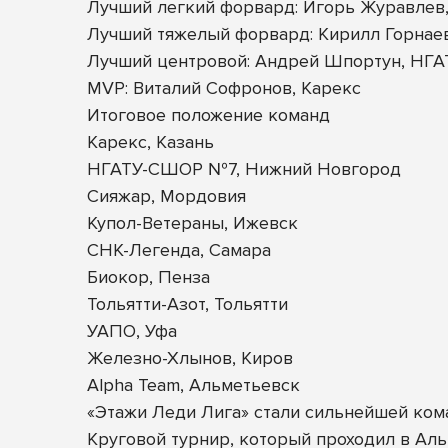
Лучший легкий форвард: Игорь Журавлев
Лучший тяжелый форвард: Кирилл Горнаев
Лучший центровой: Андрей Шпортун, НГ
MVP: Виталий Софронов, Карекс
Итоговое положение команд
Карекс, Казань
НГАТУ-СШОР №7, Нижний Новгород
Сияжар, Мордовия
Купол-Ветераны, Ижевск
СНК-Легенда, Самара
Биокор, Пенза
Тольятти-Азот, Тольятти
УАПО, Уфа
Железно-Хлынов, Киров
Alpha Team, Альметьевск
«Этажи Леди Лига» стали сильнейшей ком
Круговой турнир, который проходил в Альм