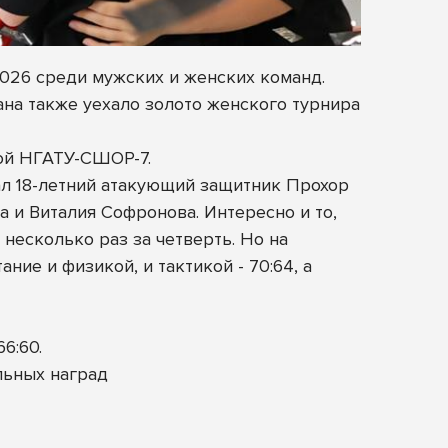
26 среди мужских и женских команд.
тана также уехало золото женского турнира
кой НГАТУ-СШОР-7.
ал 18-летний атакующий защитник Прохор
а и Виталия Софронова. Интересно и то,
 несколько раз за четверть. Но на
ие и физикой, и тактикой - 70:64, а
6:60.
льных наград