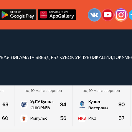
РВАЯ ЛИГА
МАТЧ ЗВЕЗД РБЛ
КУБОК УР
ПУБЛИКАЦИИ
ДОКУМЕ
ен
вс, 10 мая завершен
вс, 10 мая завершен
УдГУ-Купол-
Купол-
63
84
80
СШОР№3
Ветераны
60
56
57
Импульс
ИКЗ