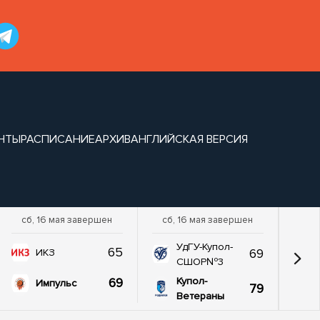
НТЫ
РАСПИСАНИЕ
АРХИВ
АНГЛИЙСКАЯ ВЕРСИЯ
сб, 16 мая завершен
сб, 16 мая завершен
УдГУ-Купол-
65
69
ИКЗ
СШОР№3
69
Купол-
Импульс
79
Ветераны