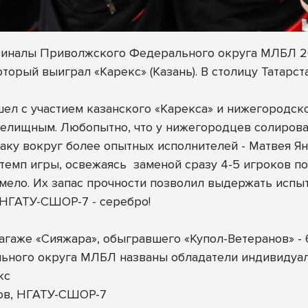
Финалы Приволжского Федерального округа МЛБЛ 20
оторый выиграл «Карекс» (Казань). В столицу Татарс
ел с участием казанского «Карекса» и нижегородс
релищным. Любопытно, что у нижегородцев солиров
аку вокруг более опытных исполнителей - Матвея Ян
темп игры, освежаясь
заменой сразу 4-5 игроков по
ело. Их запас прочности позволил выдержать испытан
 НГАТУ-СШОР-7 - серебро!
аже «Сияжара», обыгравшего «Купол-Ветеранов» - 6
ьного округа МЛБЛ названы обладатели индивидуа
кс
ов, НГАТУ-СШОР-7