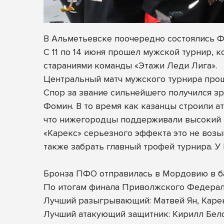
В Альметьевске поочередно состоялись 
С 11 по 14 июня прошел мужской турнир, к
стараниями команды «Этажи Леди Лига».
Центральный матч мужского турнира прош
Спор за звание сильнейшего получился з
Фомин. В то время как казанцы строили ат
что нижегородцы поддерживали высокий 
«Карекс» серьезного эффекта это не возым
также забрать главный трофей турнира. У
Бронза ПФО отправилась в Мордовию в баг
По итогам финала Приволжского Федерал
Лучший разыгрывающий: Матвей Ян, Каре
Лучший атакующий защитник: Кирилл Бел