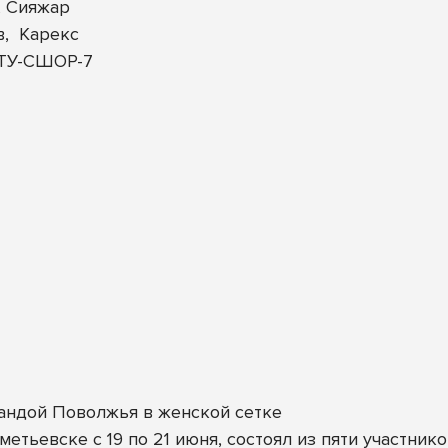
, Сияжар
,
Карекс
АТУ-СШОР-7
андой Поволжья в женской сетке
етьевске с 19 по 21 июня, состоял из пяти участнико