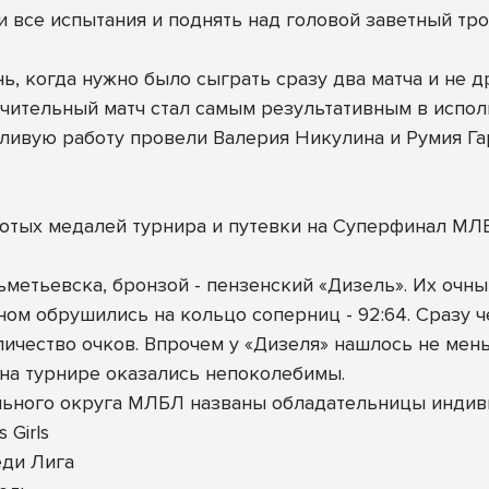
 все испытания и поднять над головой заветный тро
ь, когда нужно было сыграть сразу два матча и не 
чительный матч стал самым результативным в исполн
тливую работу провели Валерия Никулина и Румия Гар
лотых медалей турнира и путевки на Суперфинал МЛ
Альметьевска, бронзой - пензенский «Дизель». Их оч
ном обрушились на кольцо соперниц - 92:64. Сразу ч
чество очков. Впрочем у «Дизеля» нашлось не меньше
 на турнире оказались непоколебимы.
ьного округа МЛБЛ названы обладательницы индив
 Girls
еди Лига