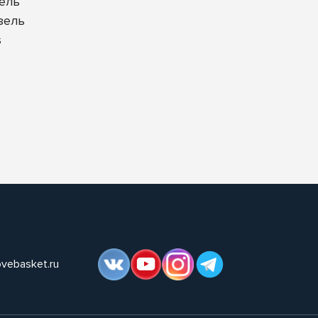
зель
зель
s
ovebasket.ru