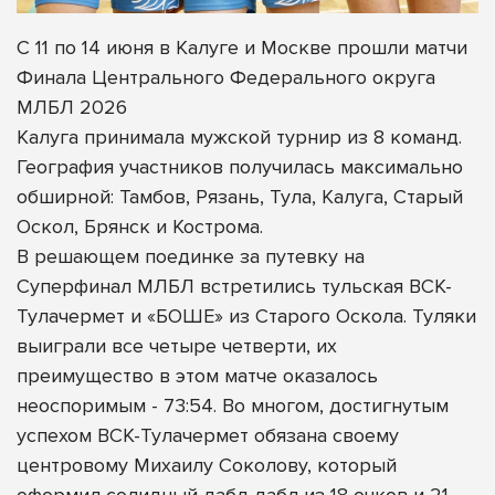
С 11 по 14 июня в Калуге и Москве прошли матчи
Финала Центрального Федерального округа
МЛБЛ 2026
Калуга принимала мужской турнир из 8 команд.
География участников получилась максимально
обширной: Тамбов, Рязань, Тула, Калуга, Старый
Оскол, Брянск и Кострома.
В решающем поединке за путевку на
Суперфинал МЛБЛ встретились тульская ВСК-
Тулачермет и «БОШЕ» из Старого Оскола. Туляки
выиграли все четыре четверти, их
преимущество в этом матче оказалось
неоспоримым - 73:54. Во многом, достигнутым
успехом ВСК-Тулачермет обязана своему
центровому Михаилу Соколову, который
оформил солидный дабл-дабл из 18 очков и 21