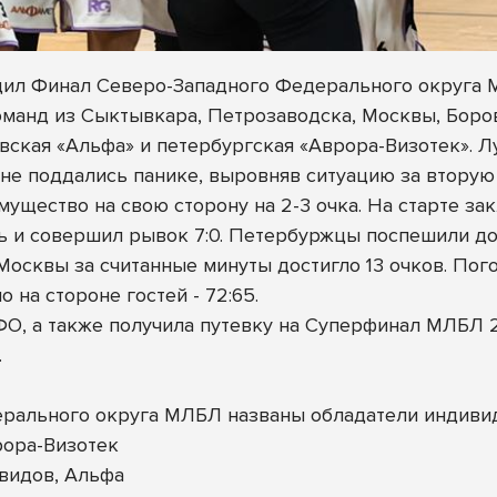
ходил Финал Северо-Западного Федерального округа
оманд из Сыктывкара, Петрозаводска, Москвы, Боров
ская «Альфа» и петербургская «Аврора-Визотек». Лу
не поддались панике, выровняв ситуацию за вторую ч
ущество на свою сторону на 2-3 очка. На старте за
ть и совершил рывок 7:0. Петербуржцы поспешили до
осквы за считанные минуты достигло 13 очков. Пого
 на стороне гостей - 72:65.
О, а также получила путевку на Суперфинал МЛБЛ 2
.
ерального округа МЛБЛ названы обладатели индиви
ора-Визотек
видов, Альфа