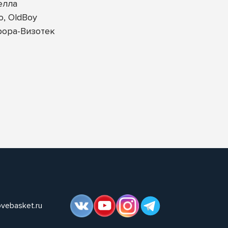
елла
, OldBoy
рора-Визотек
ovebasket.ru