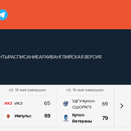
НТЫ
РАСПИСАНИЕ
АРХИВ
АНГЛИЙСКАЯ ВЕРСИЯ
сб, 16 мая завершен
сб, 16 мая завершен
УдГУ-Купол-
65
69
ИКЗ
СШОР№3
69
Купол-
Импульс
79
Ветераны