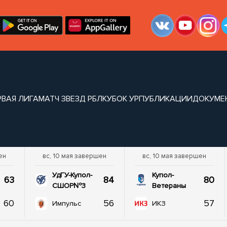
РВАЯ ЛИГА
МАТЧ ЗВЕЗД РБЛ
КУБОК УР
ПУБЛИКАЦИИ
ДОКУМЕ
ен
вс, 10 мая завершен
вс, 10 мая завершен
УдГУ-Купол-
Купол-
63
84
80
СШОР№3
Ветераны
60
56
57
Импульс
ИКЗ