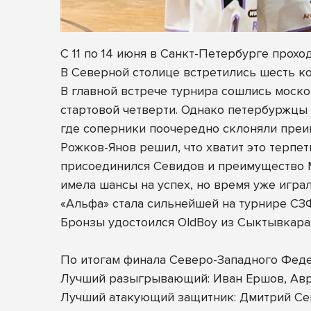
С 11 по 14 июня в Санкт-Петербурге про
В Северной столице встретились шесть к
В главной встрече турнира сошлись москов
стартовой четверти. Однако петербуржцы 
где соперники поочередно склоняли преим
Рожков-Янов решил, что хватит это терпе
присоединился Севидов и преимущество М
имела шансы на успех, но время уже играло
«Альфа» стала сильнейшей на турнире СЗФ
Бронзы удостоился OldBoy из Сыктывкара
По итогам финала Северо-Западного Фед
Лучший разыгрывающий: Иван Ершов, Авр
Лучший атакующий защитник: Дмитрий Се