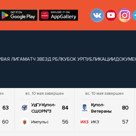
РВАЯ ЛИГА
МАТЧ ЗВЕЗД РБЛ
КУБОК УР
ПУБЛИКАЦИИ
ДОКУМЕ
ен
вс, 10 мая завершен
вс, 10 мая завершен
УдГУ-Купол-
Купол-
63
84
80
СШОР№3
Ветераны
60
56
57
Импульс
ИКЗ