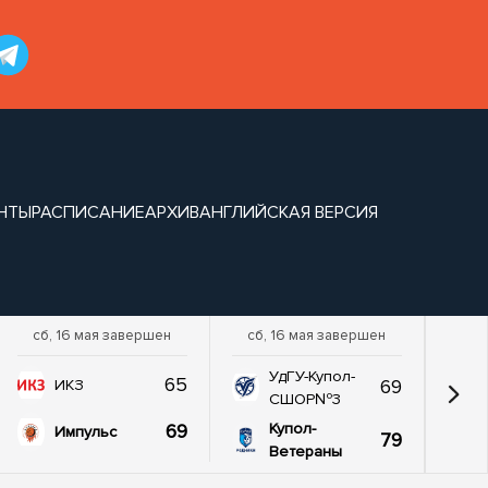
НТЫ
РАСПИСАНИЕ
АРХИВ
АНГЛИЙСКАЯ ВЕРСИЯ
сб, 16 мая завершен
сб, 16 мая завершен
УдГУ-Купол-
65
69
ИКЗ
СШОР№3
69
Купол-
Импульс
79
Ветераны