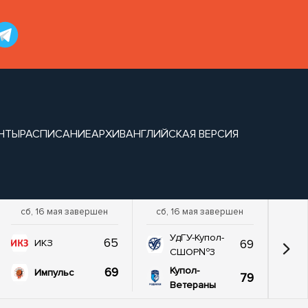
НТЫ
РАСПИСАНИЕ
АРХИВ
АНГЛИЙСКАЯ ВЕРСИЯ
сб, 16 мая завершен
сб, 16 мая завершен
УдГУ-Купол-
65
69
ИКЗ
СШОР№3
69
Купол-
Импульс
79
Ветераны