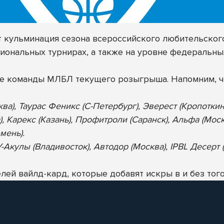
ет кульминация сезона всероссийского любительског
иональных турнирах, а также на уровне федеральны
ие команды МЛБЛ текущего розыгрыша. Напомним, ч
ква), Таурас Феникс (С-Петербург), Эверест (Кропотки
), Карекс (Казань), Профитроли (Саранск), Альфа (Мос
мень).
Акулы (Владивосток), Автодор (Москва), IPBL Десерт (
ей вайлд-кард, которые добавят искры в и без того