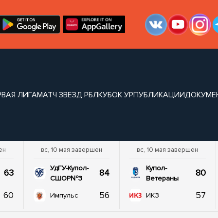
РВАЯ ЛИГА
МАТЧ ЗВЕЗД РБЛ
КУБОК УР
ПУБЛИКАЦИИ
ДОКУМЕ
ен
вс, 10 мая завершен
вс, 10 мая завершен
УдГУ-Купол-
Купол-
63
84
80
СШОР№3
Ветераны
60
56
57
Импульс
ИКЗ