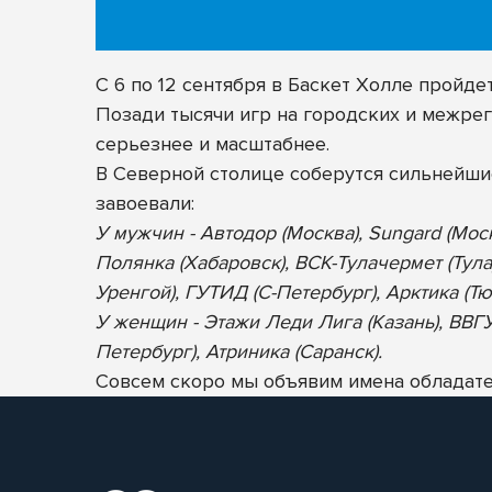
С 6 по 12 сентября в Баскет Холле пройд
Позади тысячи игр на городских и межрег
серьезнее и масштабнее.
В Северной столице соберутся сильнейш
завоевали:
У мужчин - Автодор (Москва), Sungard (Мос
Полянка (Хабаровск), ВСК-Тулачермет (Тула
Уренгой), ГУТИД (С-Петербург), Арктика (Тю
У женщин - Этажи Леди Лига (Казань), ВВГУ-
Петербург), Атриника (Саранск).
Совсем скоро мы объявим имена обладател