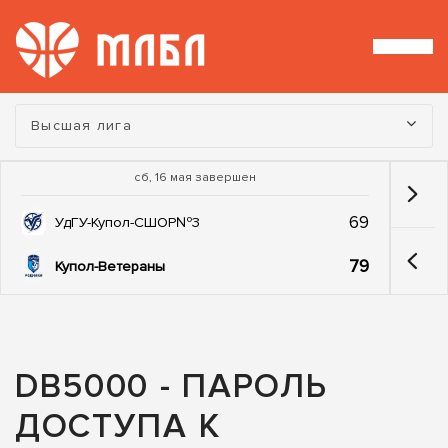
Турнир:
Высшая лига
сб, 16 мая завершен
69
УдГУ-Купол-СШОР№3
79
Купол-Ветераны
DB5000 - ПАРОЛЬ
ДОСТУПА К