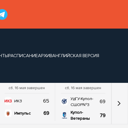
НТЫ
РАСПИСАНИЕ
АРХИВ
АНГЛИЙСКАЯ ВЕРСИЯ
сб, 16 мая завершен
сб, 16 мая завершен
УдГУ-Купол-
65
69
ИКЗ
СШОР№3
69
Купол-
Импульс
79
Ветераны