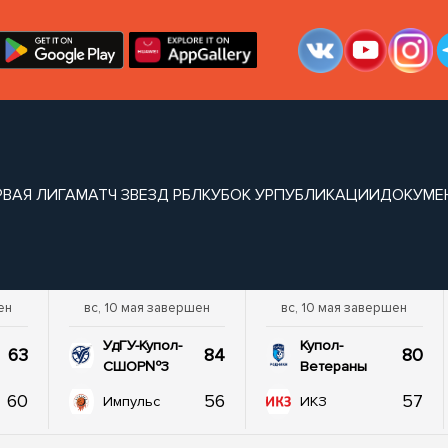
РВАЯ ЛИГА
МАТЧ ЗВЕЗД РБЛ
КУБОК УР
ПУБЛИКАЦИИ
ДОКУМЕ
ен
вс, 10 мая завершен
вс, 10 мая завершен
УдГУ-Купол-
Купол-
63
84
80
СШОР№3
Ветераны
60
56
57
Импульс
ИКЗ