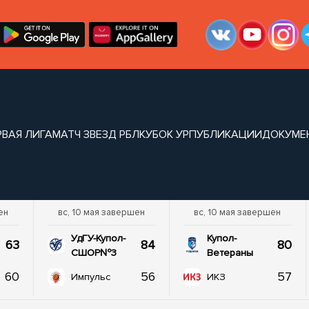
РВАЯ ЛИГА
МАТЧ ЗВЕЗД РБЛ
КУБОК УР
ПУБЛИКАЦИИ
ДОКУМЕ
ен
вс, 10 мая завершен
вс, 10 мая завершен
УдГУ-Купол-
Купол-
63
84
80
СШОР№3
Ветераны
60
56
57
Импульс
ИКЗ