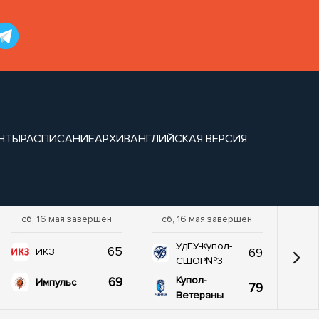
НТЫ
РАСПИСАНИЕ
АРХИВ
АНГЛИЙСКАЯ ВЕРСИЯ
сб, 16 мая завершен
сб, 16 мая завершен
УдГУ-Купол-
65
69
ИКЗ
СШОР№3
69
Купол-
Импульс
79
Ветераны