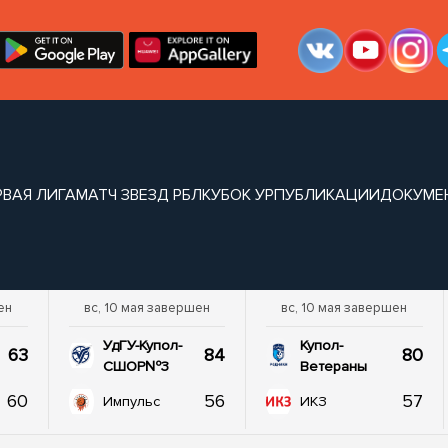
РВАЯ ЛИГА
МАТЧ ЗВЕЗД РБЛ
КУБОК УР
ПУБЛИКАЦИИ
ДОКУМЕ
ен
вс, 10 мая завершен
вс, 10 мая завершен
УдГУ-Купол-
Купол-
63
84
80
СШОР№3
Ветераны
60
56
57
Импульс
ИКЗ