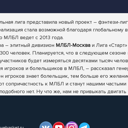
ьная лига представила новый проект – фэнтези-ли
реализация стала возможной благодаря глобальному
ю МЛБЛ ведет с 2013 года.
ира – элитный дивизион
МЛБЛ-Москва
и Лига «Старт
 300 человек. Планируется, что в следующем сезоне 
частников будет измеряться десятками тысяч челов
ия игроков и болельщиков в МЛБЛ, – рассказал ген
н игроков знает болельщик, тем больше его желани
т сопричастность к МЛБЛ и станут нашими частыми г
одобного нет. Ну что же, нам не привыкать двигать 
ovebasket.ru