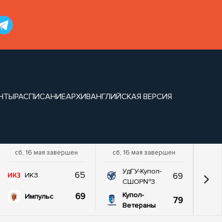
НТЫ
РАСПИСАНИЕ
АРХИВ
АНГЛИЙСКАЯ ВЕРСИЯ
сб, 16 мая завершен
сб, 16 мая завершен
УдГУ-Купол-
65
69
ИКЗ
СШОР№3
69
Купол-
Импульс
79
Ветераны